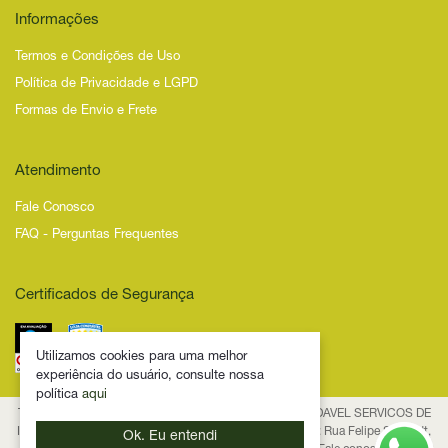
Informações
Termos e Condições de Uso
Política de Privacidade e LGPD
Formas de Envio e Frete
Atendimento
Fale Conosco
FAQ - Perguntas Frequentes
Certificados de Segurança
Utilizamos cookies para uma melhor
experiência do usuário, consulte nossa
política
aqui
Todos os Direitos Reservados – 2025 – NOVIDADE SAUDAVEL SERVICOS DE
INTERNET LTDA - CNPJ 53.474.116/0001-29 Endereço: Rua Felipe Schmidt,
Ok. Eu entendi