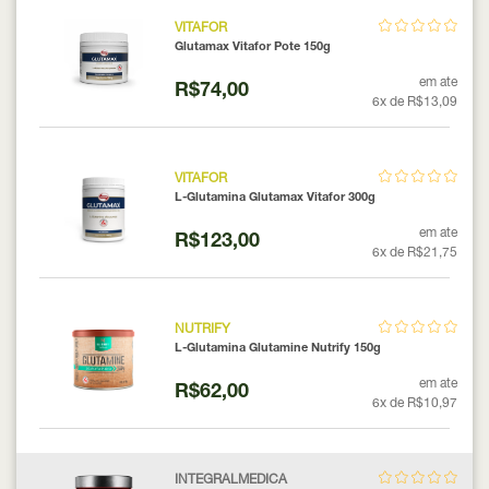
VITAFOR
Glutamax Vitafor Pote 150g
em ate
R$74,00
6x de R$13,09
VITAFOR
L-Glutamina Glutamax Vitafor 300g
em ate
R$123,00
6x de R$21,75
NUTRIFY
L-Glutamina Glutamine Nutrify 150g
em ate
R$62,00
6x de R$10,97
INTEGRALMEDICA