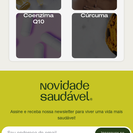
Coenzima
Cúrcuma
Q10
Assine e receba nossa newsletter para viver uma vida mais
saudável!