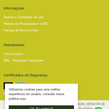
Informações
Termos e Condições de Uso
Política de Privacidade e LGPD
Formas de Envio e Frete
Atendimento
Fale Conosco
FAQ - Perguntas Frequentes
Certificados de Segurança
Utilizamos cookies para uma melhor
experiência do usuário, consulte nossa
política
aqui
Todos os Direitos Reservados – 2025 – NOVIDADE SAUDAVEL SERVICOS DE
INTERNET LTDA - CNPJ 53.474.116/0001-29 Endereço: Rua Felipe Schmidt,