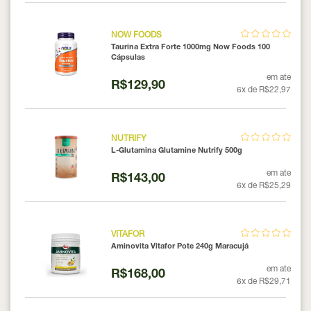
NOW FOODS
Taurina Extra Forte 1000mg Now Foods 100
Cápsulas
em ate
R$129,90
6x de R$22,97
NUTRIFY
L-Glutamina Glutamine Nutrify 500g
em ate
R$143,00
6x de R$25,29
VITAFOR
Aminovita Vitafor Pote 240g Maracujá
em ate
R$168,00
6x de R$29,71