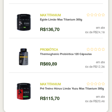
MAX TITANIUM
Égide Limão Max Titanium 300g
em ate
R$136,70
6x de R$24,18
PROBIÓTICA
Thermoghenic Probiótica 120 Cápsulas
em ate
R$69,89
6x de R$12,36
MAX TITANIUM
Pré Treino Hórus Limão Yuzu Max Titanium 300g
em ate
R$115,70
6x de R$20,46