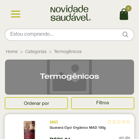
0
Home
Categorias
Termogênicos
Termogênicos
Filtros
Ordenar por
MAD
Guaraná Cipó Orgânico MAD 100g
em ate