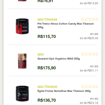
R$76,91
6x de R$13,60
MAX TITANIUM
Pré Treino Hórus Cotton Candy Max Titanium
300g
em ate
R$115,70
6x de R$20,46
MAD
Guaraná Cipó Orgânico MAD 250g
em ate
R$175,90
6x de R$31,11
MAX TITANIUM
Égide Frutas Vermelhas Max Titanium 300g
em ate
R$136,70
6x de R$24,18