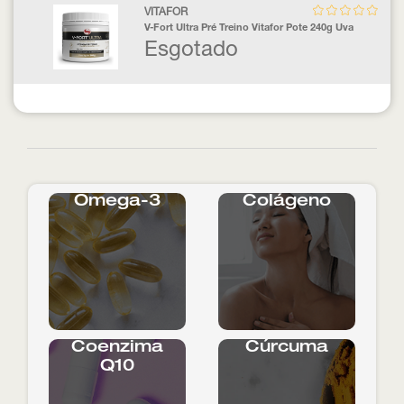
VITAFOR
V-Fort Ultra Pré Treino Vitafor Pote 240g Uva
Esgotado
Ômega-3
Colágeno
Coenzima
Cúrcuma
Q10