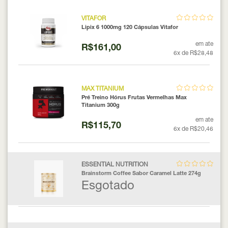
VITAFOR
Lipix 6 1000mg 120 Cápsulas Vitafor
em ate
R$161,00
6x de R$28,48
MAX TITANIUM
Pré Treino Hórus Frutas Vermelhas Max
Titanium 300g
em ate
R$115,70
6x de R$20,46
ESSENTIAL NUTRITION
Brainstorm Coffee Sabor Caramel Latte 274g
Esgotado