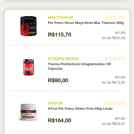
MAX TITANIUM
Pré Treino Hórus Maçã Verde Max Titanium 300g
em ate
R$115,70
6x de R$20,46
INTEGRALMEDICA
Therma ProHardcore Integralmedica 120
Cápsulas
em ate
R$90,00
6x de R$15,92
VITAFOR
V-Fort Pré Treino Vitafor Pote 240g Limão
em ate
R$164,00
6x de R$29,01