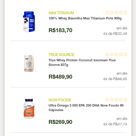
MAX TITANIUM
100% Whey Baunilha Max Titanium Pote 900g
em ate
R$183,70
6x de R$32,49
TRUE SOURCE
True Whey Protein Coconut Icecream True
Source 837g
em ate
R$489,90
6x de R$86,65
NOW FOODS
Ultra Ômega 3 500 EPA 250 DHA Now Foods 90
Cápsulas
em ate
R$269,90
6x de R$47,74