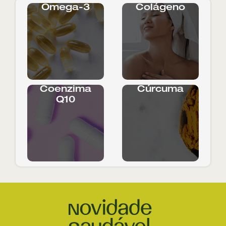
Ômega-3
Colágeno
Coenzima
Cúrcuma
Q10