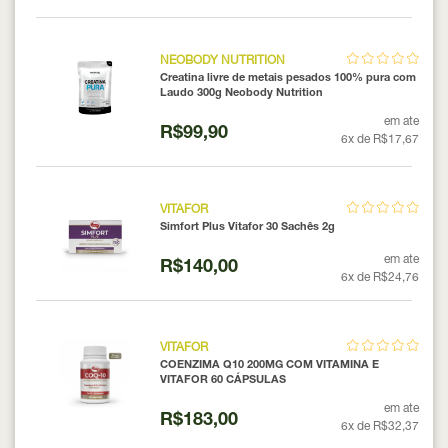
NEOBODY NUTRITION
Creatina livre de metais pesados 100% pura com
Laudo 300g Neobody Nutrition
em ate
R$99,90
6x de R$17,67
VITAFOR
Simfort Plus Vitafor 30 Sachês 2g
em ate
R$140,00
6x de R$24,76
VITAFOR
COENZIMA Q10 200MG COM VITAMINA E
VITAFOR 60 CÁPSULAS
em ate
R$183,00
6x de R$32,37