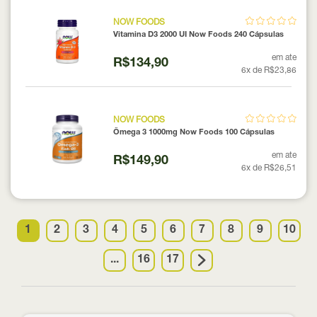
NOW FOODS
Vitamina D3 2000 UI Now Foods 240 Cápsulas
em ate
R$134,90
6x de R$23,86
NOW FOODS
Ômega 3 1000mg Now Foods 100 Cápsulas
em ate
R$149,90
6x de R$26,51
1
2
3
4
5
6
7
8
9
10
...
16
17