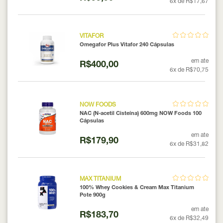
6x de R$17,67
VITAFOR
Omegafor Plus Vitafor 240 Cápsulas
em ate
R$400,00
6x de R$70,75
NOW FOODS
NAC (N-acetil Cisteína) 600mg NOW Foods 100
Cápsulas
em ate
R$179,90
6x de R$31,82
MAX TITANIUM
100% Whey Cookies & Cream Max Titanium
Pote 900g
em ate
R$183,70
6x de R$32,49