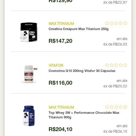
R$129,90
6x de R$22,97
MAX TITANIUM
Creatina Creapure Max Titanium 250g
em ate
R$147,20
6x de R$26,03
VITAFOR
Coenzima Q10 200mg Vitafor 30 Cápsulas
em ate
R$116,00
6x de R$20,52
MAX TITANIUM
Top Whey 3W + Performance Chocolate Max
Titanium 900g
em ate
R$204,10
6x de R$36,10