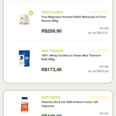
TRUE SOURCE
True Magnésio Inositol Relief Maracujá 3.0 True
Source 350g
em ate
R$259,90
6x de R$45,97
MAX TITANIUM
100% Whey Cookies & Cream Max Titanium
Refil 900g
em ate
R$173,48
6x de R$30,68
NOW FOODS
Vitamina D3 & K2 1000 UI Now Foods 120
Cápsulas
em ate