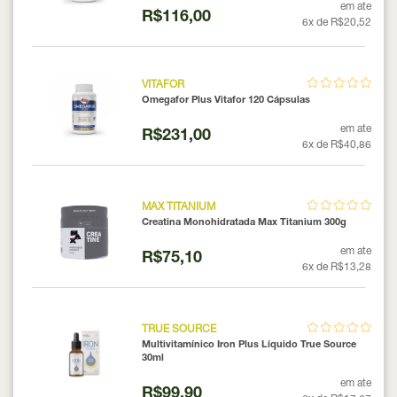
em ate
R$116,00
6x de R$20,52
VITAFOR
Omegafor Plus Vitafor 120 Cápsulas
em ate
R$231,00
6x de R$40,86
MAX TITANIUM
Creatina Monohidratada Max Titanium 300g
em ate
R$75,10
6x de R$13,28
TRUE SOURCE
Multivitamínico Iron Plus Líquido True Source
30ml
em ate
R$99,90