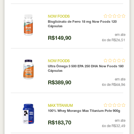
NOW FOODS
Bisglicinato de Ferro 18 mg Now Foods 120
Cápsulas
em ate
R$149,90
6x de R$26,51
NOW FOODS
Ultra Ômega 3 500 EPA 250 DHA Now Foods 180
Cápsulas
em ate
R$389,90
6x de R$68,96
MAX TITANIUM
100% Whey Morango Max Titanium Pote 900g
em ate
R$183,70
6x de R$32,49