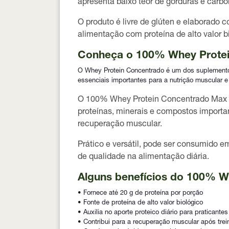
apresenta baixo teor de gorduras e carbo
O produto é
livre de glúten
e elaborado c
alimentação com proteína de alto valor b
Conheça o 100% Whey Protei
O Whey Protein Concentrado é um dos suplementos p
essenciais importantes para a nutrição muscular e
O 100% Whey Protein Concentrado Max Tit
proteínas, minerais e compostos importante
recuperação muscular.
Prático e versátil, pode ser consumido e
de qualidade na alimentação diária.
Alguns benefícios do 100% W
• Fornece até 20 g de proteína por porção
• Fonte de proteína de alto valor biológico
• Auxilia no aporte proteico diário para praticantes
• Contribui para a recuperação muscular após trei