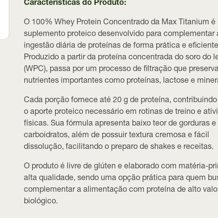
Características do Produto:
O 100% Whey Protein Concentrado da Max Titanium é
suplemento proteico desenvolvido para complementar 
ingestão diária de proteínas de forma prática e eficiente
Produzido a partir da
proteína concentrada do soro do le
(WPC)
, passa por um processo de filtração que preserv
nutrientes importantes como proteínas, lactose e miner
Cada porção fornece
até 20 g de proteína
, contribuindo
o aporte proteico necessário em rotinas de treino e ati
físicas. Sua fórmula apresenta baixo teor de gorduras e
carboidratos, além de possuir
textura cremosa e fácil
dissolução
, facilitando o preparo de shakes e receitas.
O produto é
livre de glúten
e elaborado com matéria-pr
alta qualidade, sendo uma opção prática para quem bu
complementar a alimentação com proteína de alto valo
biológico.