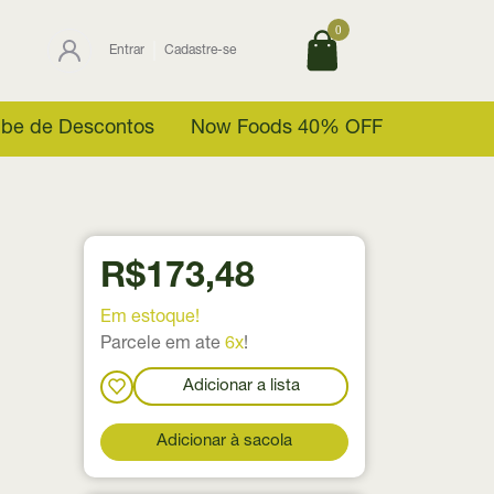
0
Entrar
Cadastre-se
ube de Descontos
Now Foods 40% OFF
R$173,48
Em estoque!
Parcele em ate
6x
!
Adicionar a lista
Adicionar à sacola