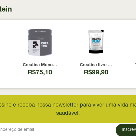
tein
 100 Cápsulas
00 UI Now Foods 240 Cápsulas
Creatina Monohidratada Max Titanium 300g
Creatina livre de metais 
R$75,10
R$99,90
ssine e receba nossa newsletter para viver uma vida ma
saudável!
Inscrev