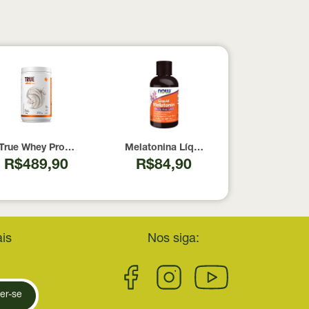
pesados 100% pura com Laudo 300g Neobody Nutrition
True Whey Protein Coconut Icecream True Source 837g
Melatonina Líquida Now Foods 59ml
R$489,90
R$84,90
is
Nos siga:
er-se