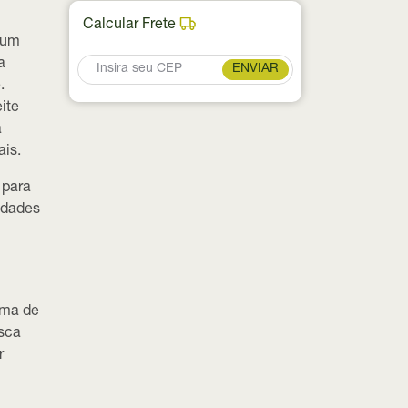
Calcular Frete
 um
a
ENVIAR
.
ite
a
ais.
 para
vidades
ima de
sca
r