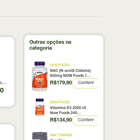
Outras opções na
categoria
NOW FOODS
NAC (N-acetil Cisteína)
600mg NOW Foods 100
Cápsulas
R$179,90
Conferir
0% pura com Laudo 300g Neobody Nutrition
otein Coconut Icecream True Source 837g
90
NOW FOODS
Vitamina D3 2000 UI
Now Foods 240
Cápsulas
R$134,90
Conferir
MAX TITANIUM