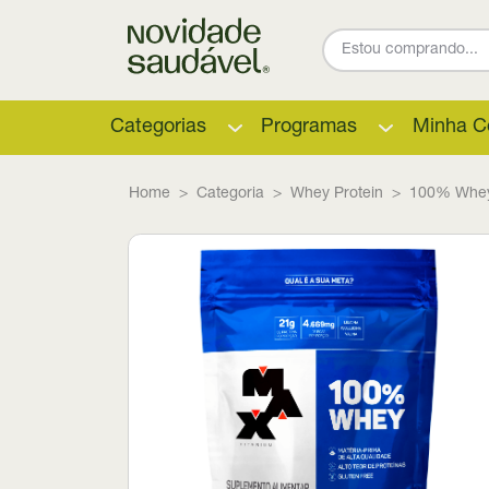
Categorias
Programas
Minha C
Home
Categoria
Whey Protein
100% Whey 