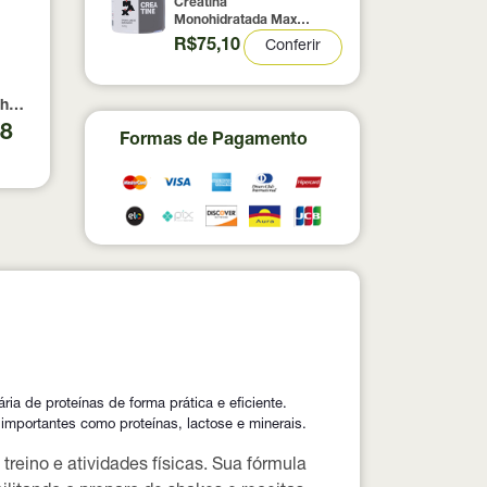
Creatina
Monohidratada Max
Titanium 300g
R$75,10
Conferir
fil 900g
ocolate Max Titanium Refil 900g
48
Formas de Pagamento
 de proteínas de forma prática e eficiente.
 importantes como proteínas, lactose e minerais.
treino e atividades físicas. Sua fórmula