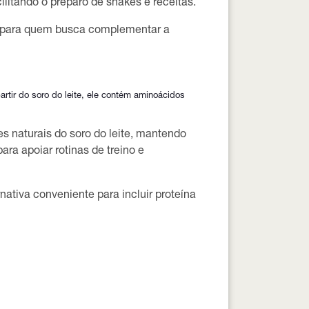
cilitando o preparo de shakes e receitas.
a para quem busca complementar a
rtir do soro do leite, ele contém aminoácidos
 naturais do soro do leite, mantendo
ara apoiar rotinas de treino e
ativa conveniente para incluir proteína