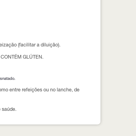
zação (facilitar a diluição).
O CONTÉM GLÚTEN.
esnatado.
omo entre refeições ou no lanche, de
de saúde
.