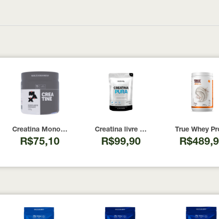
00 Cápsulas
I Now Foods 240 Cápsulas
Creatina Monohidratada Max Titanium 300g
Creatina livre de metais pesados 10
True Whey Pr
R$75,10
R$99,90
R$489,