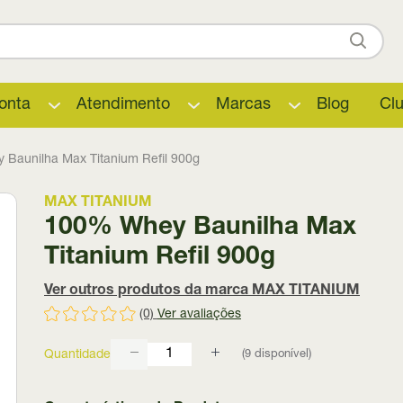
onta
Atendimento
Marcas
Blog
Cl
Baunilha Max Titanium Refil 900g
MAX TITANIUM
100% Whey Baunilha Max
Titanium Refil 900g
Ver outros produtos da marca MAX TITANIUM
(0)
Ver avaliações
(
9
disponível)
Quantidade