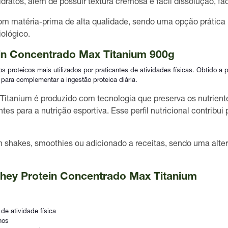
idratos, além de possuir
textura cremosa e fácil dissolução
, fa
om matéria-prima de alta qualidade, sendo uma opção prátic
iológico.
n Concentrado Max Titanium 900g
roteicos mais utilizados por praticantes de atividades físicas. Obtido a pa
 para complementar a ingestão proteica diária.
anium é produzido com tecnologia que preserva os nutrientes
s para a nutrição esportiva. Esse perfil nutricional contribui p
m shakes, smoothies ou adicionado a receitas, sendo uma altern
hey Protein Concentrado Max Titanium
 de atividade física
nos