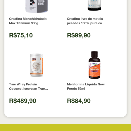
Creatina Monohidratada
Creatina livre de metais
Max Titanium 300g
pesados 100% pura com
Laudo 300g Neobody
Nutrition
R$75,10
R$99,90
True Whey Protein
Melatonina Líquida Now
Coconut Icecream True
Foods 59ml
Source 837g
R$489,90
R$84,90