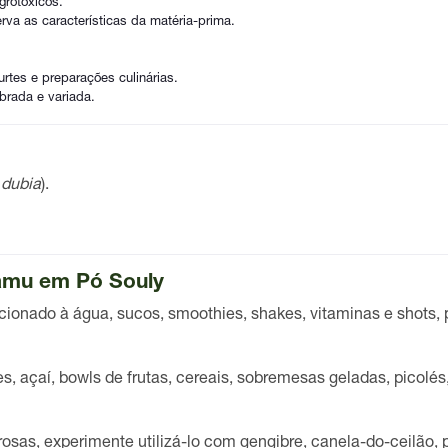
grotóxicos.
a as características da matéria-prima.
urtes e preparações culinárias.
brada e variada.
 dubia
).
amu em Pó Souly
cionado à água, sucos, smoothies, shakes, vitaminas e shots, 
çaí, bowls de frutas, cereais, sobremesas geladas, picolés, 
sas, experimente utilizá-lo com gengibre, canela-do-ceilão, pr