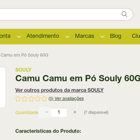
onta
Atendimento
Marcas
Blog
Cl
Camu em Pó Souly 60G
SOULY
Camu Camu em Pó Souly 60
Ver outros produtos da marca SOULY
(0)
Ver avaliações
(
7
disponível)
Quantidade
Características do Produto: