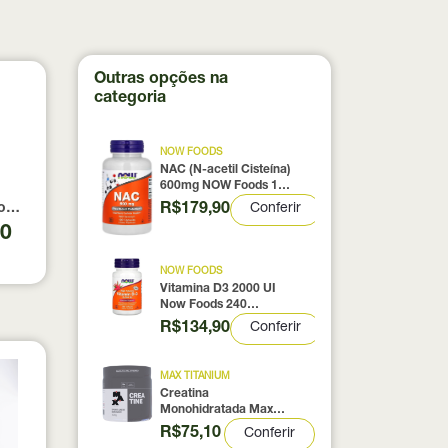
Outras opções na
categoria
NOW FOODS
NAC (N-acetil Cisteína)
600mg NOW Foods 100
Cápsulas
R$179,90
Conferir
0% pura com Laudo 300g Neobody Nutrition
otein Coconut Icecream True Source 837g
90
NOW FOODS
Vitamina D3 2000 UI
Now Foods 240
Cápsulas
R$134,90
Conferir
MAX TITANIUM
Creatina
Monohidratada Max
Titanium 300g
R$75,10
Conferir