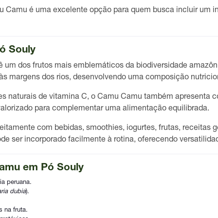
u Camu é uma excelente opção para quem busca incluir um ing
ó Souly
ê um dos frutos mais emblemáticos da biodiversidade amazôni
às margens dos rios, desenvolvendo uma composição nutricion
tes naturais de vitamina C, o Camu Camu também apresenta c
 valorizado para complementar uma alimentação equilibrada.
itamente com bebidas, smoothies, iogurtes, frutas, receitas 
de ser incorporado facilmente à rotina, oferecendo versatilida
Camu em Pó Souly
ia peruana.
ria dubia
).
 na fruta.