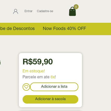
0
Entrar
Cadastre-se
ube de Descontos
Now Foods 40% OFF
R$59,90
G
Em estoque!
Parcele em ate
6x
!
Adicionar a lista
Adicionar à sacola