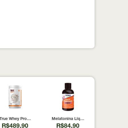
pesados 100% pura com Laudo 300g Neobody Nutrition
True Whey Protein Coconut Icecream True Source 837g
Melatonina Líquida Now Foods 59ml
R$489,90
R$84,90