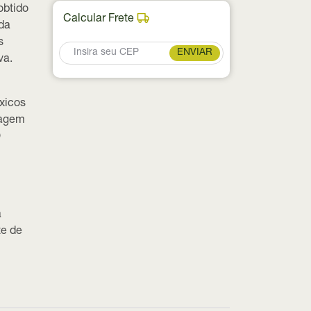
obtido
Calcular Frete
 da
s
ENVIAR
va.
óxicos
oagem
O
a
te de