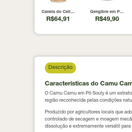
Canela do Ceilão em Pó Souly 60G
Gengibre em Pó Sou
R$64,91
R$49,90
Descrição
Características do Camu Ca
O
Camu Camu em Pó Souly
é um extrato
região reconhecida pelas condições natur
Produzido por agricultores locais que ad
controlado de secagem e moagem mecânica
dissolução e extremamente versátil para 