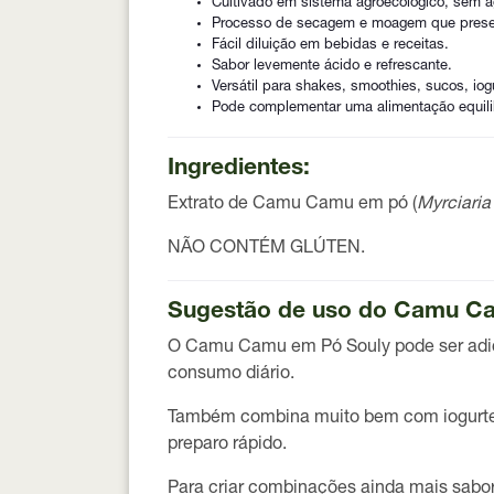
Cultivado em sistema agroecológico, sem a
Processo de secagem e moagem que preserv
Fácil diluição em bebidas e receitas.
Sabor levemente ácido e refrescante.
Versátil para shakes, smoothies, sucos, iog
Pode complementar uma alimentação equili
Ingredientes:
Extrato de Camu Camu em pó (
Myrciaria
NÃO CONTÉM GLÚTEN.
Sugestão de uso do Camu C
O
Camu Camu em Pó Souly
pode ser adi
consumo diário.
Também combina muito bem com iogurtes, a
preparo rápido.
Para criar combinações ainda mais saboro