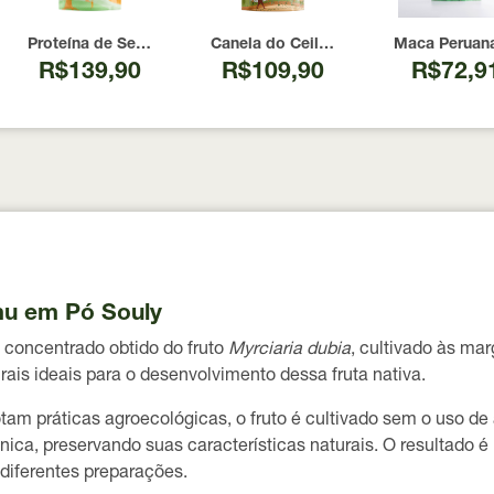
ly 60G
Proteína de Semente de Abóbora Crua Souly 340g
Canela do Ceilão em Pó Souly 120g
Maca Peruana
R$139,90
R$109,90
R$72,9
mu em Pó Souly
 concentrado obtido do fruto
Myrciaria dubia
, cultivado às ma
ais ideais para o desenvolvimento dessa fruta nativa.
otam práticas agroecológicas, o fruto é cultivado sem o uso d
, preservando suas características naturais. O resultado é 
diferentes preparações.