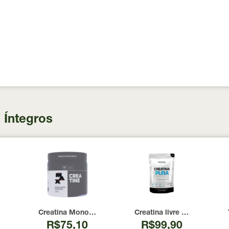
 Íntegros
 100 Cápsulas
00 UI Now Foods 240 Cápsulas
Creatina Monohidratada Max Titanium 300g
Creatina livre de metais 
R$75,10
R$99,90