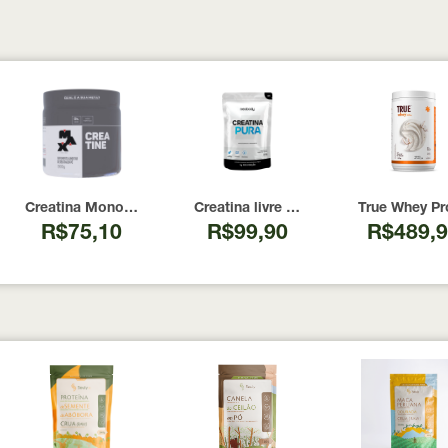
00 Cápsulas
I Now Foods 240 Cápsulas
Creatina Monohidratada Max Titanium 300g
Creatina livre de metais pesados 10
True Whey Pr
R$75,10
R$99,90
R$489,