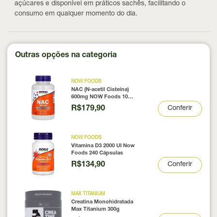
açúcares e disponível em práticos sachês, facilitando o
consumo em qualquer momento do dia.
Outras opções na categoria
NOW FOODS
NAC (N-acetil Cisteína)
600mg NOW Foods 100
Cápsulas
R$179,90
Conferir
NOW FOODS
Vitamina D3 2000 UI Now
Foods 240 Cápsulas
R$134,90
Conferir
MAX TITANIUM
Creatina Monohidratada
Max Titanium 300g