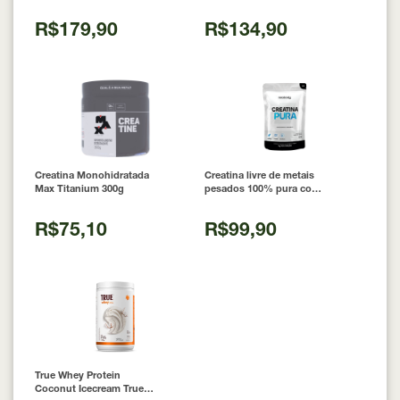
Cápsulas
R$179,90
R$134,90
Creatina Monohidratada
Creatina livre de metais
Max Titanium 300g
pesados 100% pura com
Laudo 300g Neobody
Nutrition
R$75,10
R$99,90
True Whey Protein
Coconut Icecream True