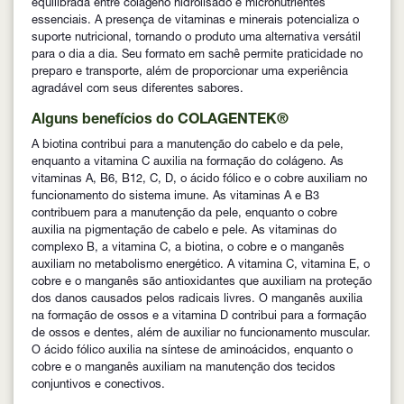
equilibrada entre colágeno hidrolisado e micronutrientes
essenciais. A presença de vitaminas e minerais potencializa o
suporte nutricional, tornando o produto uma alternativa versátil
para o dia a dia. Seu formato em sachê permite praticidade no
preparo e transporte, além de proporcionar uma experiência
agradável com seus diferentes sabores.
Alguns benefícios do COLAGENTEK®
A biotina contribui para a manutenção do cabelo e da pele,
enquanto a vitamina C auxilia na formação do colágeno. As
vitaminas A, B6, B12, C, D, o ácido fólico e o cobre auxiliam no
funcionamento do sistema imune. As vitaminas A e B3
contribuem para a manutenção da pele, enquanto o cobre
auxilia na pigmentação de cabelo e pele. As vitaminas do
complexo B, a vitamina C, a biotina, o cobre e o manganês
auxiliam no metabolismo energético. A vitamina C, vitamina E, o
cobre e o manganês são antioxidantes que auxiliam na proteção
dos danos causados pelos radicais livres. O manganês auxilia
na formação de ossos e a vitamina D contribui para a formação
de ossos e dentes, além de auxiliar no funcionamento muscular.
O ácido fólico auxilia na síntese de aminoácidos, enquanto o
cobre e o manganês auxiliam na manutenção dos tecidos
conjuntivos e conectivos.