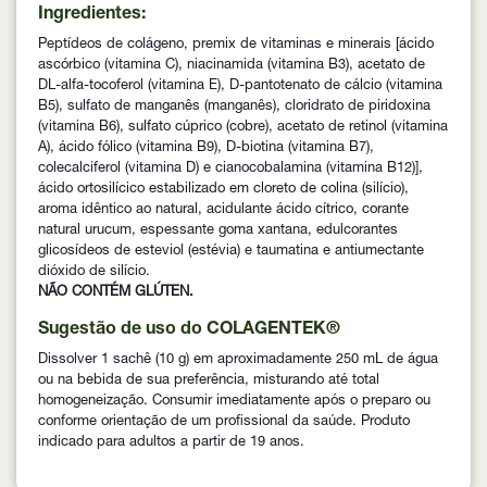
Ingredientes:
Peptídeos de colágeno, premix de vitaminas e minerais [ácido
ascórbico (vitamina C), niacinamida (vitamina B3), acetato de
DL-alfa-tocoferol (vitamina E), D-pantotenato de cálcio (vitamina
B5), sulfato de manganês (manganês), cloridrato de piridoxina
(vitamina B6), sulfato cúprico (cobre), acetato de retinol (vitamina
A), ácido fólico (vitamina B9), D-biotina (vitamina B7),
colecalciferol (vitamina D) e cianocobalamina (vitamina B12)],
ácido ortosilícico estabilizado em cloreto de colina (silício),
aroma idêntico ao natural, acidulante ácido cítrico, corante
natural urucum, espessante goma xantana, edulcorantes
glicosídeos de esteviol (estévia) e taumatina e antiumectante
dióxido de silício.
NÃO CONTÉM GLÚTEN.
Sugestão de uso do COLAGENTEK®
Dissolver 1 sachê (10 g) em aproximadamente 250 mL de água
ou na bebida de sua preferência, misturando até total
homogeneização. Consumir imediatamente após o preparo ou
conforme orientação de um profissional da saúde. Produto
indicado para adultos a partir de 19 anos.