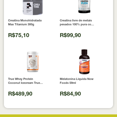
Creatina Monohidratada
Creatina livre de metais
Max Titanium 300g
pesados 100% pura com
Laudo 300g Neobody
Nutrition
R$75,10
R$99,90
True Whey Protein
Melatonina Líquida Now
Coconut Icecream True
Foods 59ml
Source 837g
R$489,90
R$84,90