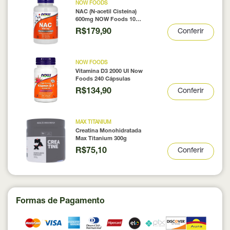
NOW FOODS
NAC (N-acetil Cisteína)
600mg NOW Foods 100
Cápsulas
R$179,90
Conferir
NOW FOODS
Vitamina D3 2000 UI Now
Foods 240 Cápsulas
R$134,90
Conferir
MAX TITANIUM
Creatina Monohidratada
Max Titanium 300g
R$75,10
Conferir
Formas de Pagamento