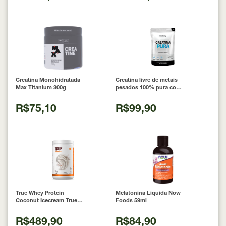
Creatina Monohidratada
Creatina livre de metais
Max Titanium 300g
pesados 100% pura com
Laudo 300g Neobody
Nutrition
R$75,10
R$99,90
True Whey Protein
Melatonina Líquida Now
Coconut Icecream True
Foods 59ml
Source 837g
R$489,90
R$84,90