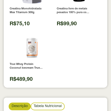
Creatina Monohidratada
Creatina livre de metais
Max Titanium 300g
pesados 100% pura com
Laudo 300g Neobody
Nutrition
R$75,10
R$99,90
True Whey Protein
Coconut Icecream True
Source 837g
R$489,90
Descrição
Tabela Nutricional