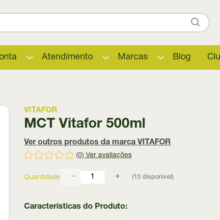
onta
Atendimento
Marcas
Blog
Cl
VITAFOR
MCT Vitafor 500ml
Ver outros produtos da marca VITAFOR
(0)
Ver avaliações
(
13
disponível)
Quantidade
Características do Produto: