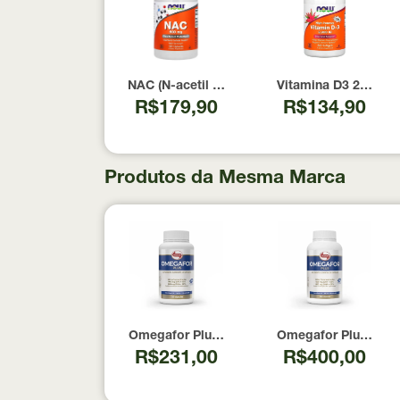
NAC (N-acetil Cisteína) 600mg NOW Foods 1
Vitamina D3 2000 U
R$179,90
R$134,90
Produtos da Mesma Marca
Omegafor Plus Vitafor 120 Cápsulas
Omegafor Plus Vitaf
R$231,00
R$400,00