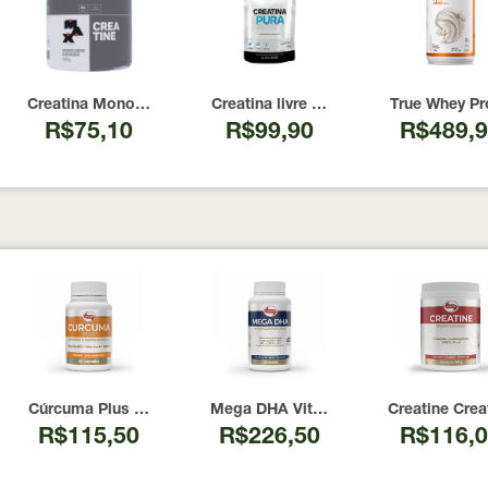
00 Cápsulas
I Now Foods 240 Cápsulas
Creatina Monohidratada Max Titanium 300g
Creatina livre de metais pesados 10
True Whey Pr
R$75,10
R$99,90
R$489,
or 240 Cápsulas
Cúrcuma Plus 500mg Vitafor 60 Cápsulas
Mega DHA Vitafor 120 Cápsulas
Creatine Crea
R$115,50
R$226,50
R$116,