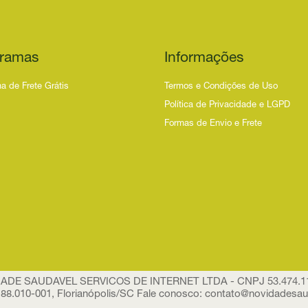
ramas
Informações
a de Frete Grátis
Termos e Condições de Uso
Política de Privacidade e LGPD
Formas de Envio e Frete
IDADE SAUDAVEL SERVICOS DE INTERNET LTDA - CNPJ 53.474.116/
88.010-001, Florianópolis/SC Fale conosco:
contato@novidadesau