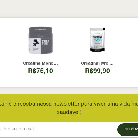
 100 Cápsulas
00 UI Now Foods 240 Cápsulas
Creatina Monohidratada Max Titanium 300g
Creatina livre de metais 
R$75,10
R$99,90
ssine e receba nossa newsletter para viver uma vida ma
saudável!
Inscrev