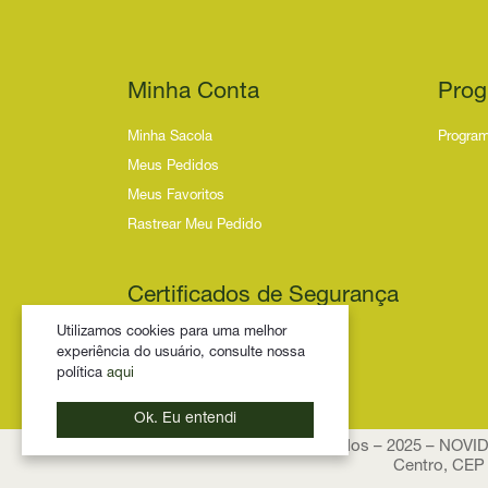
Minha Conta
Prog
Minha Sacola
Program
Meus Pedidos
Meus Favoritos
Rastrear Meu Pedido
Certificados de Segurança
Utilizamos cookies para uma melhor
experiência do usuário, consulte nossa
política
aqui
Ok. Eu entendi
Todos os Direitos Reservados – 2025 – NOV
Centro, CEP 