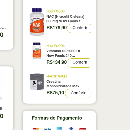
NOW FOODS
NAC (N-acetil Cisteína)
600mg NOW Foods 100
Cápsulas
R$179,90
Conferir
0% pura com Laudo 300g Neobody Nutrition
otein Coconut Icecream True Source 837g
90
NOW FOODS
Vitamina D3 2000 UI
Now Foods 240
Cápsulas
R$134,90
Conferir
MAX TITANIUM
Creatina
Monohidratada Max
Titanium 300g
R$75,10
Conferir
tina Vitafor 300g
00
Formas de Pagamento