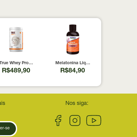
pesados 100% pura com Laudo 300g Neobody Nutrition
True Whey Protein Coconut Icecream True Source 837g
Melatonina Líquida Now Foods 59ml
R$489,90
R$84,90
is
Nos siga:
er-se