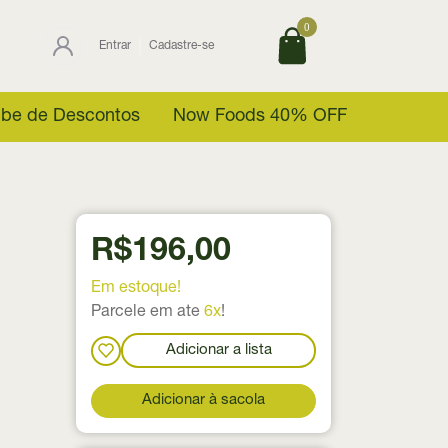
0
Entrar
Cadastre-se
ube de Descontos
Now Foods 40% OFF
R$196,00
Em estoque!
Parcele em ate
6x
!
Adicionar a lista
Adicionar à sacola