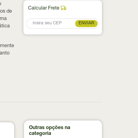
o
Calcular Frete
eos de
uma
ENVIAR
ática
ilmente
uanto
Outras opções na
categoria