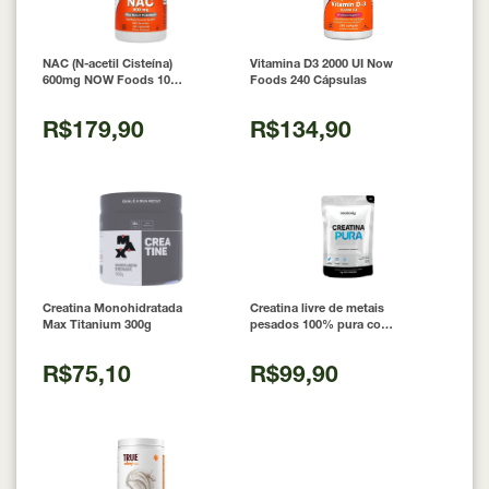
NAC (N-acetil Cisteína)
Vitamina D3 2000 UI Now
600mg NOW Foods 100
Foods 240 Cápsulas
Cápsulas
R$179,90
R$134,90
Creatina Monohidratada
Creatina livre de metais
Max Titanium 300g
pesados 100% pura com
Laudo 300g Neobody
Nutrition
R$75,10
R$99,90