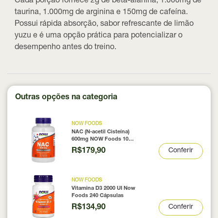
Cada porção fornece 2g de beta-alanina, 1.000mg de
taurina, 1.000mg de arginina e 150mg de cafeína.
Possui rápida absorção, sabor refrescante de limão
yuzu e é uma opção prática para potencializar o
desempenho antes do treino.
Outras opções na categoria
NOW FOODS
NAC (N-acetil Cisteína)
600mg NOW Foods 100
Cápsulas
R$179,90
Conferir
NOW FOODS
Vitamina D3 2000 UI Now
Foods 240 Cápsulas
R$134,90
Conferir