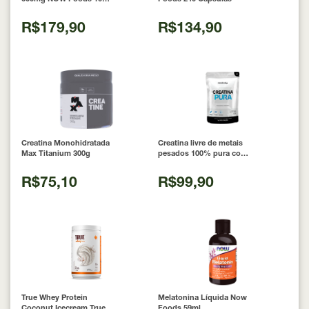
Cápsulas
R$179,90
R$134,90
Creatina Monohidratada
Creatina livre de metais
Max Titanium 300g
pesados 100% pura com
Laudo 300g Neobody
Nutrition
R$75,10
R$99,90
True Whey Protein
Melatonina Líquida Now
Coconut Icecream True
Foods 59ml