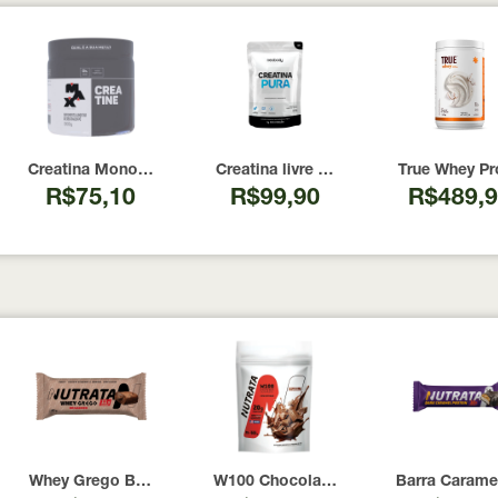
00 Cápsulas
I Now Foods 240 Cápsulas
Creatina Monohidratada Max Titanium 300g
Creatina livre de metais pesados 10
True Whey Pr
R$75,10
R$99,90
R$489,
rotein Nutrata 45g
ulce de Leche Havanna Nutrata 40g
Whey Grego Bar Sabor Brigadeiro Nutrata 40g
W100 Chocolate Nutrata 900 g Refil
Barra Caramel