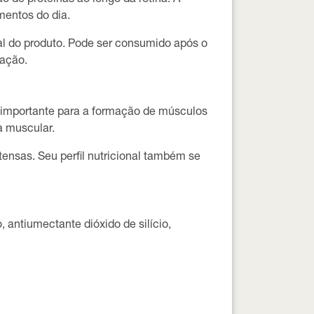
de proteínas ao longo da rotina. A
mentos do dia.
l do produto. Pode ser consumido após o
tação.
 importante para a formação de músculos
a muscular.
ensas. Seu perfil nutricional também se
 antiumectante dióxido de silício,