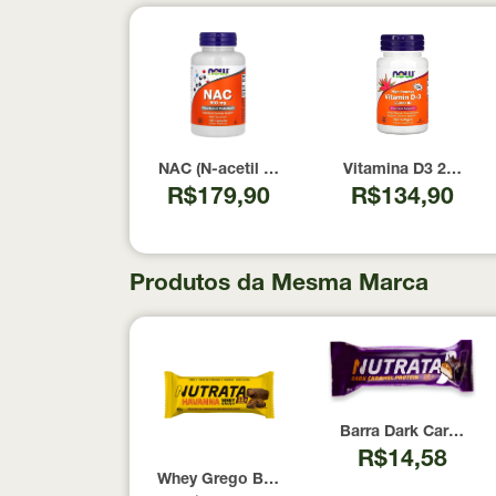
NAC (N-acetil Cisteína) 600mg NOW Foods 1
Vitamina D3 2000 U
R$179,90
R$134,90
Produtos da Mesma Marca
Barra Dark Caramel P
R$14,58
Whey Grego Bar Brownie de Chocolate com D