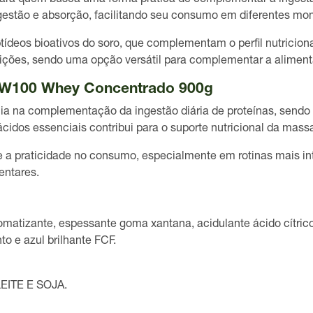
ra quem busca uma forma prática de complementar a ingestão 
digestão e absorção, facilitando seu consumo em diferentes mo
eos bioativos do soro, que complementam o perfil nutriciona
feições, sendo uma opção versátil para complementar a alimen
a W100 Whey Concentrado 900g
a na complementação da ingestão diária de proteínas, sendo
idos essenciais contribui para o suporte nutricional da mass
e a praticidade no consumo, especialmente em rotinas mais int
entares.
omatizante, espessante goma xantana, acidulante ácido cítrico,
o e azul brilhante FCF.
ITE E SOJA.