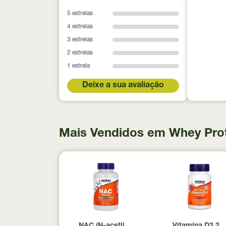
5 estrelas
4 estrelas
3 estrelas
2 estrelas
1 estrela
Deixe a sua avaliação
Mais Vendidos em Whey Pro
NAC (N-acetil Cisteína) 600mg NOW Foods
Vitamina D3 20