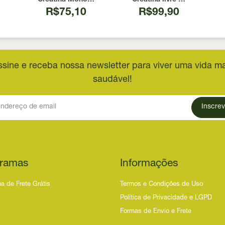
R$75,10
R$99,90
ssine e receba nossa newsletter para viver uma vida ma
saudável!
Inscrev
ramas
Informações
a de Frete Grátis
Termos e Condições de Uso
Política de Privacidade e LGPD
Formas de Envio e Frete