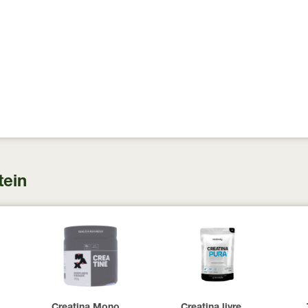
tein
 100 Cápsulas
00 UI Now Foods 240 Cápsulas
Creatina Monohidratada Max Titanium 300g
Creatina livre de metais 