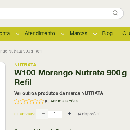
onta
Atendimento
Marcas
Blog
Cl
go Nutrata 900 g Refil
NUTRATA
W100 Morango Nutrata 900 g
Refil
Ver outros produtos da marca NUTRATA
(0)
Ver avaliações
(
4
disponível)
Quantidade