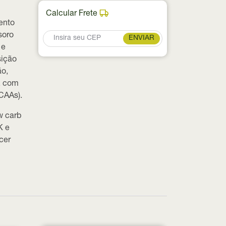
Calcular Frete
ento
soro
ENVIAR
 e
sição
ão,
, com
CAAs).
w carb
K e
cer