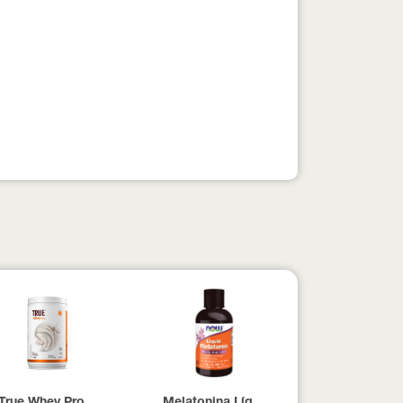
pesados 100% pura com Laudo 300g Neobody Nutrition
True Whey Protein Coconut Icecream True Source 837g
Melatonina Líquida Now Foods 59ml