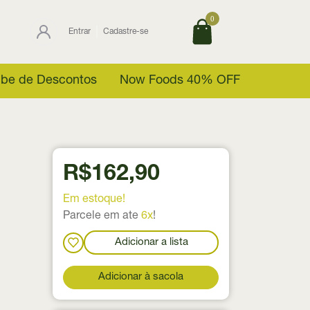
0
Entrar
Cadastre-se
ube de Descontos
Now Foods 40% OFF
R$162,90
Em estoque!
Parcele em ate
6x
!
Adicionar a lista
Adicionar à sacola