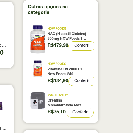
Outras opções na
categoria
NOW FOODS
NAC (N-acetil Cisteína)
600mg NOW Foods 100
Cápsulas
R$179,90
Conferir
0% pura com Laudo 300g Neobody Nutrition
otein Coconut Icecream True Source 837g
90
NOW FOODS
Vitamina D3 2000 UI
Now Foods 240
Cápsulas
R$134,90
Conferir
MAX TITANIUM
Creatina
Monohidratada Max
Titanium 300g
R$75,10
Conferir
 Protein Nutrata 45g