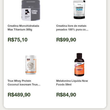
Creatina Monohidratada
Creatina livre de metais
Max Titanium 300g
pesados 100% pura com
Laudo 300g Neobody
Nutrition
R$75,10
R$99,90
True Whey Protein
Melatonina Líquida Now
Coconut Icecream True
Foods 59ml
Source 837g
R$489,90
R$84,90