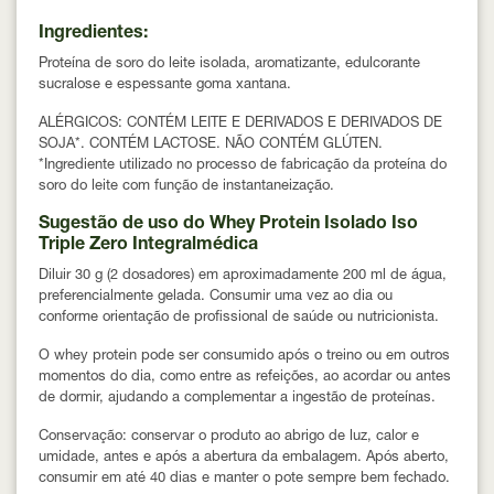
Ingredientes:
Proteína de soro do leite isolada, aromatizante, edulcorante
sucralose e espessante goma xantana.
ALÉRGICOS: CONTÉM LEITE E DERIVADOS E DERIVADOS DE
SOJA*. CONTÉM LACTOSE. NÃO CONTÉM GLÚTEN.
*Ingrediente utilizado no processo de fabricação da proteína do
soro do leite com função de instantaneização.
Sugestão de uso do Whey Protein Isolado Iso
Triple Zero Integralmédica
Diluir
30 g (2 dosadores)
em aproximadamente
200 ml de água
,
preferencialmente gelada. Consumir
uma vez ao dia
ou
conforme orientação de profissional de saúde ou nutricionista.
O whey protein pode ser consumido
após o treino ou em outros
momentos do dia
, como entre as refeições, ao acordar ou antes
de dormir, ajudando a complementar a ingestão de proteínas.
Conservação:
conservar o produto ao abrigo de luz, calor e
umidade, antes e após a abertura da embalagem. Após aberto,
consumir em até
40 dias
e manter o pote sempre bem fechado.