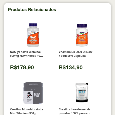
Produtos Relacionados
NAC (N-acetil Cisteína)
Vitamina D3 2000 UI Now
600mg NOW Foods 100
Foods 240 Cápsulas
Cápsulas
R$179,90
R$134,90
Creatina Monohidratada
Creatina livre de metais
Max Titanium 300g
pesados 100% pura com