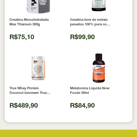
Creatina Monohidratada
Creatina livre de metais
Max Titanium 300g
pesados 100% pura com
Laudo 300g Neobody
Nutrition
R$75,10
R$99,90
True Whey Protein
Melatonina Líquida Now
Coconut Icecream True
Foods 59ml
Source 837g
R$489,90
R$84,90