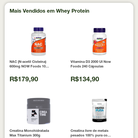
Mais Vendidos em Whey Protein
NAC (N-acetil Cisteína)
Vitamina D3 2000 UI Now
600mg NOW Foods 100
Foods 240 Cápsulas
Cápsulas
R$179,90
R$134,90
Creatina Monohidratada
Creatina livre de metais
Max Titanium 300g
pesados 100% pura com