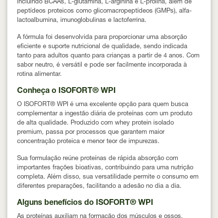
incluindo BCAAs, L-glutamina, L-arginina e L-prolina, além de
peptídeos proteicos como glicomacropeptídeos (GMPs), alfa-
lactoalbumina, imunoglobulinas e lactoferrina.
A fórmula foi desenvolvida para proporcionar uma absorção
eficiente e suporte nutricional de qualidade, sendo indicada
tanto para adultos quanto para crianças a partir de 4 anos. Com
sabor neutro, é versátil e pode ser facilmente incorporada à
rotina alimentar.
Conheça o ISOFORT® WPI
O ISOFORT® WPI é uma excelente opção para quem busca
complementar a ingestão diária de proteínas com um produto
de alta qualidade. Produzido com whey protein isolado
premium, passa por processos que garantem maior
concentração proteica e menor teor de impurezas.
Sua formulação reúne proteínas de rápida absorção com
importantes frações bioativas, contribuindo para uma nutrição
completa. Além disso, sua versatilidade permite o consumo em
diferentes preparações, facilitando a adesão no dia a dia.
Alguns benefícios do ISOFORT® WPI
As proteínas auxiliam na formação dos músculos e ossos.