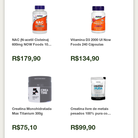
NAC (N-acetil Cisteína)
Vitamina D3 2000 UI Now
600mg NOW Foods 100
Foods 240 Cápsulas
Cápsulas
R$179,90
R$134,90
Creatina Monohidratada
Creatina livre de metais
Max Titanium 300g
pesados 100% pura com
Laudo 300g Neobody
Nutrition
R$75,10
R$99,90