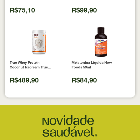
Laudo 300g Neobody
Nutrition
R$75,10
R$99,90
True Whey Protein
Melatonina Líquida Now
Coconut Icecream True
Foods 59ml
Source 837g
R$489,90
R$84,90