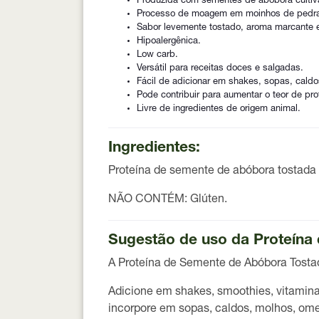
Produzida com sementes de abóbora cultiva
Processo de moagem em moinhos de pedr
Sabor levemente tostado, aroma marcante e 
Hipoalergênica.
Low carb.
Versátil para receitas doces e salgadas.
Fácil de adicionar em shakes, sopas, cald
Pode contribuir para aumentar o teor de pro
Livre de ingredientes de origem animal.
Ingredientes:
Proteína de semente de abóbora tostada e
NÃO CONTÉM:
Glúten.
Sugestão de uso da Proteína
A
Proteína de Semente de Abóbora Tosta
Adicione em shakes, smoothies, vitaminas
incorpore em sopas, caldos, molhos, ome