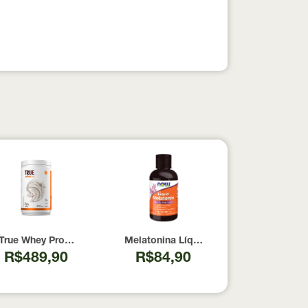
pesados 100% pura com Laudo 300g Neobody Nutrition
True Whey Protein Coconut Icecream True Source 837g
Melatonina Líquida Now Foods 59ml
R$489,90
R$84,90