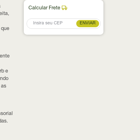
a
Calcular Frete
eita,
ENVIAR
 que
mente
rb
e
endo
 as
sorial
das.