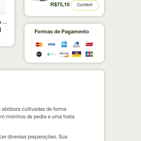
Titanium 300g
R$75,10
Conferir
 Dourada Souly 100g
1
Formas de Pagamento
e abóbora cultivadas de forma
em moinhos de pedra e uma tosta
cer diversas preparações. Sua