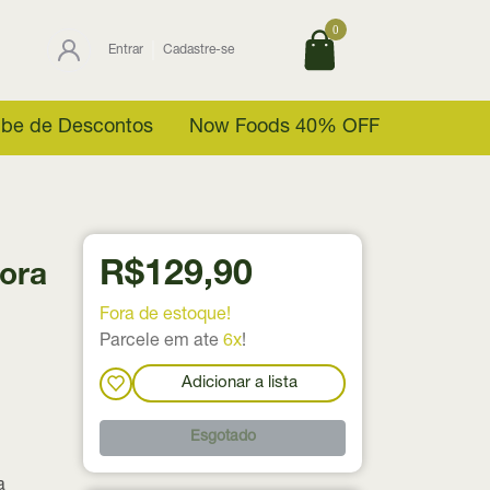
0
Entrar
Cadastre-se
ube de Descontos
Now Foods 40% OFF
R$129,90
ora
Fora de estoque!
Parcele em ate
6x
!
Adicionar a lista
Esgotado
a