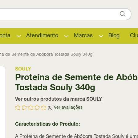
onta
Atendimento
Marcas
Blog
Cl
ína de Semente de Abóbora Tostada Souly 340g
SOULY
Proteína de Semente de Abób
Tostada Souly 340g
Ver outros produtos da marca SOULY
(0)
Ver avaliações
Características do Produto:
A
Proteína de Semente de Abóbora Tostada Souly
é um