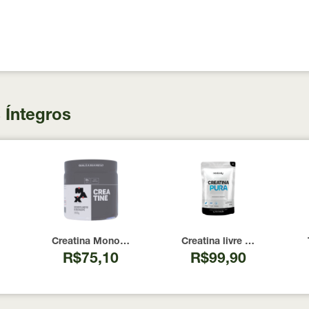
 Íntegros
 100 Cápsulas
00 UI Now Foods 240 Cápsulas
Creatina Monohidratada Max Titanium 300g
Creatina livre de metais 
R$75,10
R$99,90