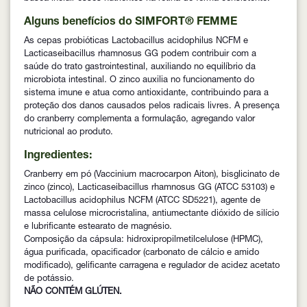
Alguns benefícios do SIMFORT® FEMME
As cepas probióticas Lactobacillus acidophilus NCFM e
Lacticaseibacillus rhamnosus GG podem contribuir com a
saúde do trato gastrointestinal, auxiliando no equilíbrio da
microbiota intestinal. O zinco auxilia no funcionamento do
sistema imune e atua como antioxidante, contribuindo para a
proteção dos danos causados pelos radicais livres. A presença
do cranberry complementa a formulação, agregando valor
nutricional ao produto.
Ingredientes:
Cranberry em pó (Vaccinium macrocarpon Aiton), bisglicinato de
zinco (zinco), Lacticaseibacillus rhamnosus GG (ATCC 53103) e
Lactobacillus acidophilus NCFM (ATCC SD5221), agente de
massa celulose microcristalina, antiumectante dióxido de silício
e lubrificante estearato de magnésio.
Composição da cápsula: hidroxipropilmetilcelulose (HPMC),
água purificada, opacificador (carbonato de cálcio e amido
modificado), gelificante carragena e regulador de acidez acetato
de potássio.
NÃO CONTÉM GLÚTEN.