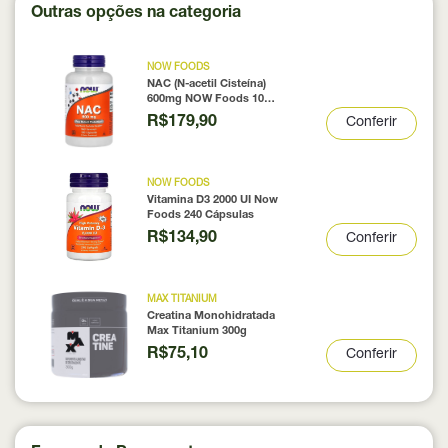
Outras opções na categoria
NOW FOODS
NAC (N-acetil Cisteína)
600mg NOW Foods 100
Cápsulas
R$179,90
Conferir
NOW FOODS
Vitamina D3 2000 UI Now
Foods 240 Cápsulas
R$134,90
Conferir
MAX TITANIUM
Creatina Monohidratada
Max Titanium 300g
R$75,10
Conferir