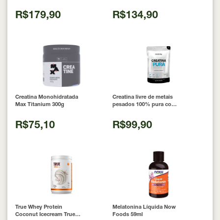
Cápsulas
R$179,90
R$134,90
Creatina Monohidratada
Creatina livre de metais
Max Titanium 300g
pesados 100% pura com
Laudo 300g Neobody
Nutrition
R$75,10
R$99,90
True Whey Protein
Melatonina Líquida Now
Coconut Icecream True
Foods 59ml