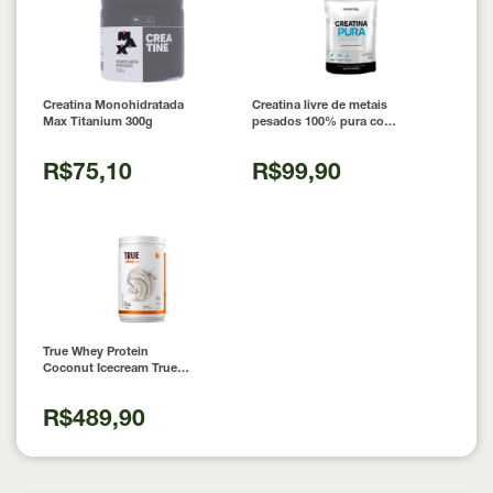
Creatina Monohidratada
Creatina livre de metais
Max Titanium 300g
pesados 100% pura com
Laudo 300g Neobody
Nutrition
R$75,10
R$99,90
True Whey Protein
Coconut Icecream True
Source 837g
R$489,90