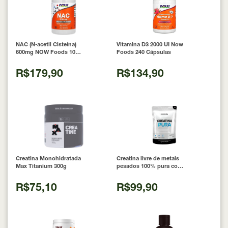
NAC (N-acetil Cisteína)
Vitamina D3 2000 UI Now
600mg NOW Foods 100
Foods 240 Cápsulas
Cápsulas
R$179,90
R$134,90
Creatina Monohidratada
Creatina livre de metais
Max Titanium 300g
pesados 100% pura com
Laudo 300g Neobody
Nutrition
R$75,10
R$99,90