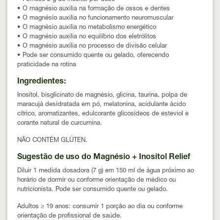
• O magnésio
auxilia na formação de ossos e dentes
• O magnésio
auxilia no funcionamento neuromuscular
• O magnésio
auxilia no metabolismo energético
• O magnésio
auxilia no equilíbrio dos eletrólitos
• O magnésio
auxilia no processo de divisão celular
• Pode ser consumido
quente ou gelado
, oferecendo
praticidade na rotina
Ingredientes:
Inositol, bisglicinato de magnésio, glicina, taurina, polpa de
maracujá desidratada em pó, melatonina, acidulante ácido
cítrico, aromatizantes, edulcorante glicosídeos de esteviol e
corante natural de curcumina.
NÃO CONTÉM GLÚTEN.
Sugestão de uso do Magnésio + Inositol Relief
Diluir
1 medida dosadora (7 g)
em
150 ml de água
próximo ao
horário de dormir ou conforme orientação de médico ou
nutricionista. Pode ser consumido
quente ou gelado
.
Adultos ≥ 19 anos:
consumir
1 porção ao dia
ou conforme
orientação de profissional de saúde.