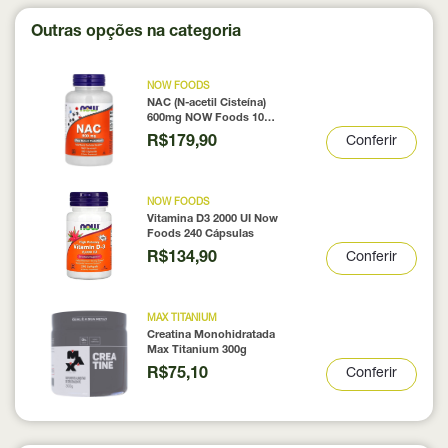
Outras opções na categoria
NOW FOODS
NAC (N-acetil Cisteína)
600mg NOW Foods 100
Cápsulas
R$179,90
Conferir
NOW FOODS
Vitamina D3 2000 UI Now
Foods 240 Cápsulas
R$134,90
Conferir
MAX TITANIUM
Creatina Monohidratada
Max Titanium 300g
R$75,10
Conferir