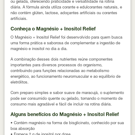
ou gelada, oferecendo praticidade e versatilidade na rotina
diária. A fórmula ainda utiliza
corante e edulcorantes naturais
, e
não contém glúten, lactose, adoçantes artificiais ou corantes
artificiais.
Conheça o Magnésio + Inositol Relief
O Magnésio + Inositol Relief foi desenvolvido para quem busca
uma forma prática e saborosa de complementar a ingestão de
magnésio e inositol no dia a dia.
A combinação desses dois nutrientes reúne componentes
importantes para diversos processos do organismo,
contribuindo para funções relacionadas ao metabolismo
energético, ao funcionamento neuromuscular e ao equilíbrio de
eletrólitos.
Com preparo simples e sabor suave de maracujá, o suplemento
pode ser consumido quente ou gelado, tornando o momento de
consumo mais agradável e fácil de incluir na rotina diária.
Alguns benefícios do Magnésio + Inositol Relief
• Contém
magnésio na forma de bisglicinato
, conhecido por sua
boa absorção
• Fornece
2 g de inositol por dose