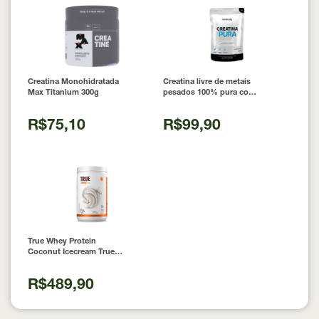
Creatina Monohidratada
Creatina livre de metais
Max Titanium 300g
pesados 100% pura com
Laudo 300g Neobody
Nutrition
R$75,10
R$99,90
True Whey Protein
Coconut Icecream True
Source 837g
R$489,90