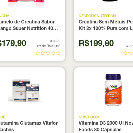
INCHÁ
NEOBODY NUTRITION
amelo de Creatina Sabor
Creatina Sem Metais P
ango Super Nutrition 40
Kit 2x 100% Pura com 
dades
300g Neobody
em ate
179,90
R$199,80
6x de R$31,82
6x d
FOR
NOW FOODS
lutamina Glutamax Vitafor
Vitamina D3 2000 UI No
Sachês
Foods 30 Cápsulas