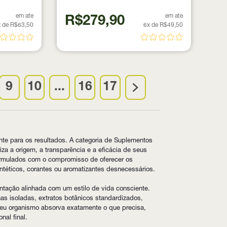
em ate
em ate
R$279,90
 de R$63,50
6x de R$49,50
9
10
...
16
17
nte para os resultados. A categoria de Suplementos
a a origem, a transparência e a eficácia de seus
formulados com o compromisso de oferecer os
intéticos, corantes ou aromatizantes desnecessários.
ação alinhada com um estilo de vida consciente.
nas isoladas, extratos botânicos standardizados,
seu organismo absorva exatamente o que precisa,
nal final.