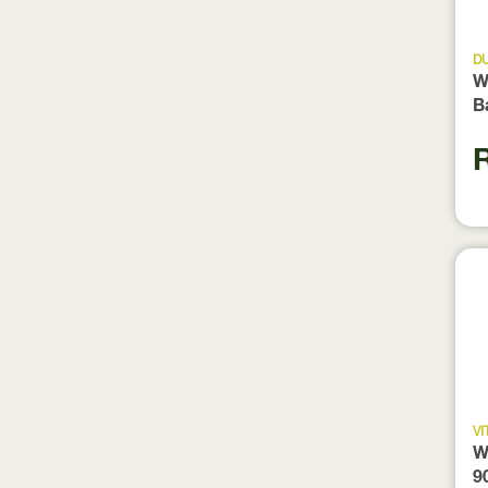
D
W
B
9
VI
W
9