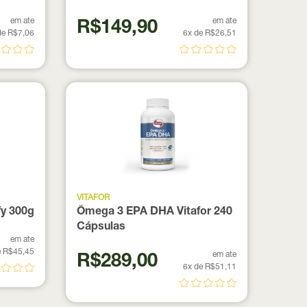
em ate
em ate
R$149,90
de R$7,06
6x de R$26,51
VITAFOR
fy 300g
Ômega 3 EPA DHA Vitafor 240
Cápsulas
em ate
e R$45,45
em ate
R$289,00
6x de R$51,11