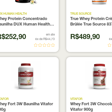
UX HUMAN HEALTH
TRUE SOURCE
hey Protein Concentrado
True Whey Protein Cr
aunilha DUX Human Health
Brûlée True Source 8
00g
em ate
R$252,90
R$489,90
6x de R$44,73
6x
TAFOR
VITAFOR
hey Fort 3W Baunilha Vitafor
Whey Fort 3W Chocol
00g
Vitafor 900g