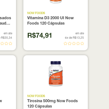
NOW FOODS
esados
Vitamina D3 2000 UI Now
Laudo
Foods 120 Cápsulas
em ate
em ate
R$74,91
e R$35,34
6x de R$13,25
NOW FOODS
w
Tirosina 500mg Now Foods
120 Cápsulas