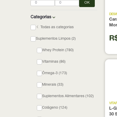
OK
DES
Categorias
Car
Mor
Todas as categorias
uni
R$
Suplementos Limpos (2)
Whey Protein (780)
Vitaminas (86)
Ômega-3 (173)
Minerais (33)
Suplementos Alimentares (102)
VITA
Colágeno (124)
L-G
30 