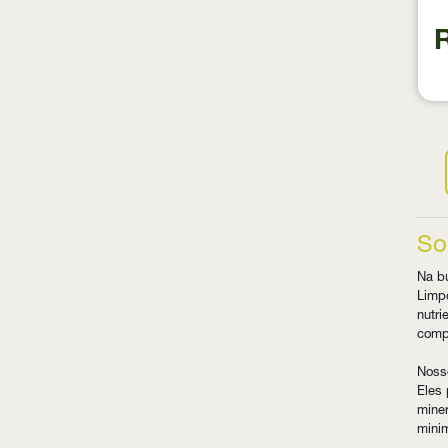
So
Na bu
Limpo
nutri
compo
Noss
Eles 
mine
minim