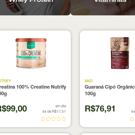
Whey Protein
Vitaminas
UTRIFY
MAD
reatina 100% Creatine Nutrify
Guaraná Cipó Orgâni
00g
100g
em ate
R$99,00
R$76,91
6x de R$17,51
6x