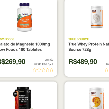
OW FOODS
TRUE SOURCE
alato de Magnésio 1000mg
True Whey Protein Nat
ow Foods 180 Tabletes
Source 728g
em ate
R$269,90
R$489,90
6x de R$47,74
6x