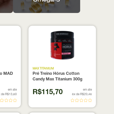
Ômega-3
MAX TITANIUM
co MAD
Pré Treino Hórus Cotton
Candy Max Titanium 300g
em ate
em ate
R$115,70
 de R$13,60
6x de R$20,46