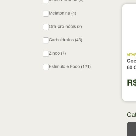
Maca Peruana (0)
Melatonina (4)
Ora-pro-nóbis (2)
Carboidratos (43)
Zinco (7)
VITA
Coe
Estímulo e Foco (121)
60 
R$
Cat