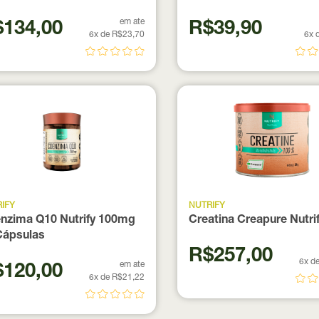
em ate
134,00
R$39,90
6x de R$23,70
6x 
IFY
NUTRIFY
nzima Q10 Nutrify 100mg
Creatina Creapure Nutri
Cápsulas
R$257,00
6x d
em ate
120,00
6x de R$21,22