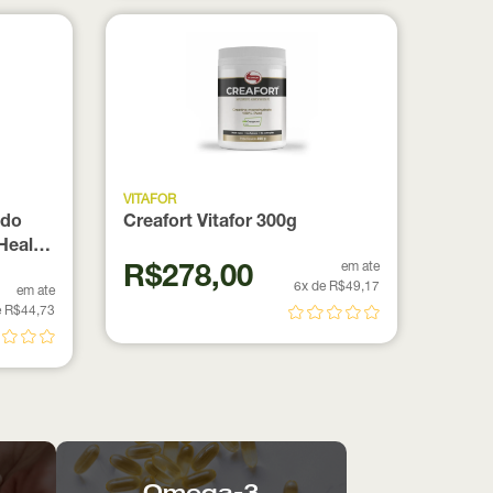
VITAFOR
ado
Creafort Vitafor 300g
Health
em ate
R$278,00
6x de R$49,17
em ate
e R$44,73