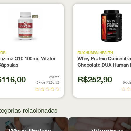
FOR
DUX HUMAN HEALTH
nzima Q10 100mg Vitafor
Whey Protein Concentr
Cápsulas
Chocolate DUX Human 
900g
em ate
116,00
R$252,90
6x de R$20,52
6x d
egorias relacionadas