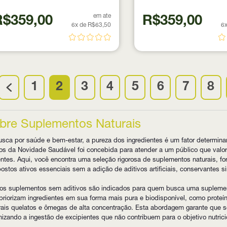
em ate
R$359,00
R$359,00
6x de R$63,50
6x
1
2
3
4
5
6
7
8
bre Suplementos Naturais
sca por saúde e bem-estar, a pureza dos ingredientes é um fator determina
s da Novidade Saudável foi concebida para atender a um público que valoriz
entes. Aqui, você encontra uma seleção rigorosa de suplementos naturais, 
stos ativos essenciais sem a adição de aditivos artificiais, conservantes s
os suplementos sem aditivos são indicados para quem busca uma suplement
priorizam ingredientes em sua forma mais pura e biodisponível, como proteí
rais quelatos e ômegas de alta concentração. Esta abordagem garante que 
izando a ingestão de excipientes que não contribuem para o objetivo nutricio