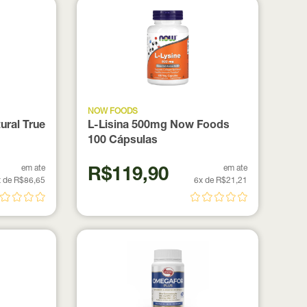
NOW FOODS
ural True
L-Lisina 500mg Now Foods
100 Cápsulas
em ate
em ate
R$119,90
 de R$86,65
6x de R$21,21