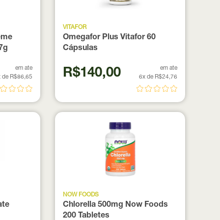
VITAFOR
ème
Omegafor Plus Vitafor 60
37g
Cápsulas
em ate
em ate
R$140,00
 de R$86,65
6x de R$24,76
NOW FOODS
ate
Chlorella 500mg Now Foods
200 Tabletes