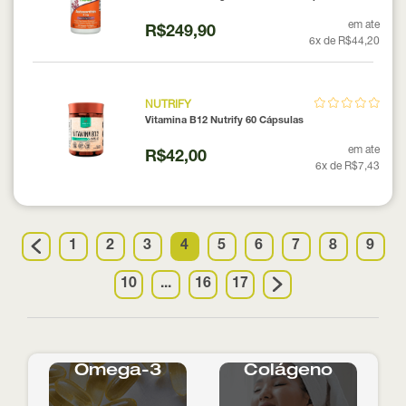
em ate
R$249,90
6x de R$44,20
NUTRIFY
Vitamina B12 Nutrify 60 Cápsulas
em ate
R$42,00
6x de R$7,43
1
2
3
4
5
6
7
8
9
10
...
16
17
Ômega-3
Colágeno