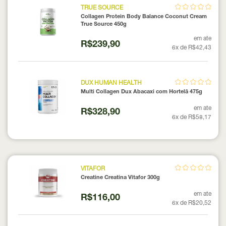
TRUE SOURCE
Collagen Protein Body Balance Coconut Cream
True Source 450g
em ate
R$239,90
6x de R$42,43
DUX HUMAN HEALTH
Multi Collagen Dux Abacaxi com Hortelã 475g
em ate
R$328,90
6x de R$58,17
VITAFOR
Creatine Creatina Vitafor 300g
em ate
R$116,00
6x de R$20,52