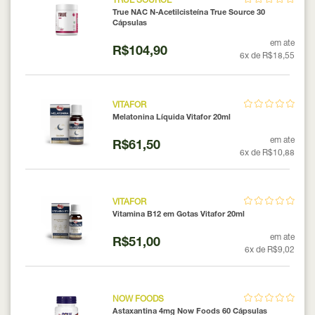
TRUE SOURCE
True NAC N-Acetilcisteína True Source 30
Cápsulas
em ate
R$104,90
6x de R$18,55
VITAFOR
Melatonina Líquida Vitafor 20ml
em ate
R$61,50
6x de R$10,88
VITAFOR
Vitamina B12 em Gotas Vitafor 20ml
em ate
R$51,00
6x de R$9,02
NOW FOODS
Astaxantina 4mg Now Foods 60 Cápsulas