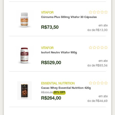
VITAFOR
Cúrcuma Plus 500mg Vitafor 30 Cápsulas
em ate
R$73,50
6x de R$13,00
VITAFOR
Isofort Neutro Vitafor 900g
em ate
R$529,00
6x de R$93,56
ESSENTIAL NUTRITION
Cacao Whey Essential Nutrition 420g
R$330,00
20% OFF
em ate
R$264,00
6x de R$46,69