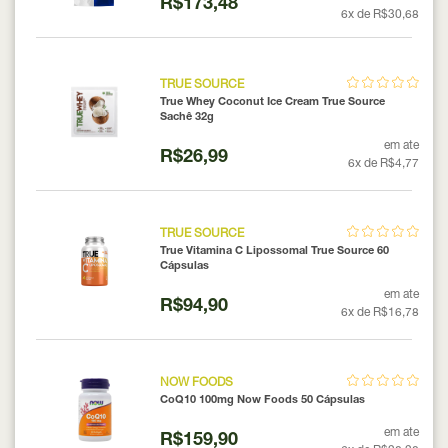
R$173,48
6x de R$30,68
TRUE SOURCE
True Whey Coconut Ice Cream True Source
Sachê 32g
em ate
R$26,99
6x de R$4,77
TRUE SOURCE
True Vitamina C Lipossomal True Source 60
Cápsulas
em ate
R$94,90
6x de R$16,78
NOW FOODS
CoQ10 100mg Now Foods 50 Cápsulas
em ate
R$159,90