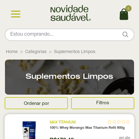
0
Home
Categorias
Suplementos Limpos
Suplementos Limpos
Filtros
Ordenar por
MAX TITANIUM
100% Whey Morango Max Titanium Refil 900g
em ate