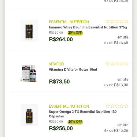
6x de R$28,28
ESSENTIAL NUTRITION
Immuno Whey Baunilha Essential Nutrition 375g
R$330,00
20% OFF
em ate
R$264,00
6x de R$46,69
VITAFOR
Vitamina D Vitafor Gotas 10ml
em ate
R$73,50
6x de R$13,00
ESSENTIAL NUTRITION
Super Ômega 3 TG Essential Nutrition 180
Cápsulas
R$320,00
20% OFF
em ate
R$256,00
6x de R$45,28